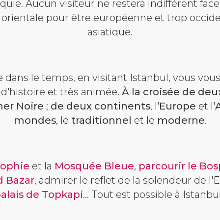
quie. Aucun visiteur ne restera indifférent fac
op orientale pour être européenne et trop occid
asiatique.
ns le temps, en visitant Istanbul, vous vous
 d'histoire et très animée.
À la croisée de de
er Noire
;
de deux continents
,
l'
Europe
et l'
mondes
, le
traditionnel
et le
moderne
.
Sophie
et la
Mosquée Bleue
,
parcourir le Bo
d Bazar
, admirer le reflet de la splendeur de 
alais de Topkapi
... Tout est possible à Istanbul