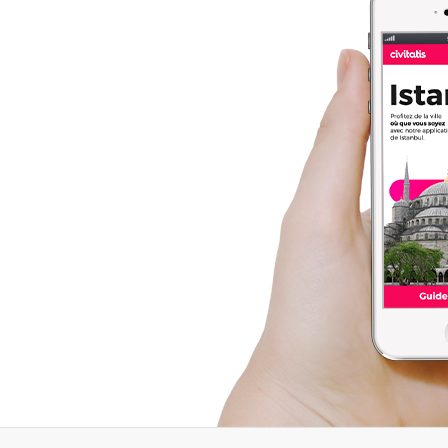
visiter l'une des plus
pour un moment
grandes attractions
inoubliable dans la jolie vil
d'Istanbul
sans rien
turque !
manquer.