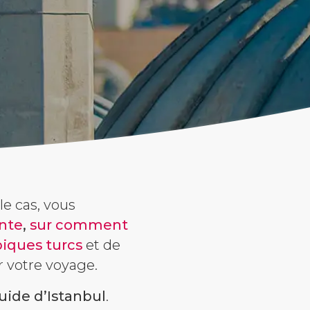
 le cas, vous
nte
,
sur comment
piques turcs
et de
r votre voyage.
uide d’Istanbul
.