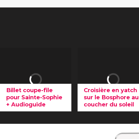
Billet coupe-file
Croisière en yatch
pour Sainte-Sophie
sur le Bosphore au
+ Audioguide
coucher du soleil
Réserver ce
billet pour
Avec cette
croisière sur
Sainte-Sophie avec
le Bosphore
, profitez d'
audioguide
est la
coucher de soleil
meilleure option pour
romantique à Istanbul