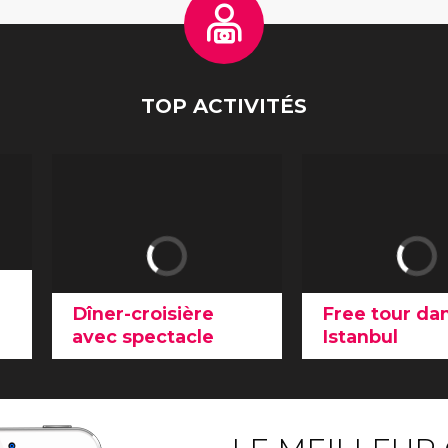
TOP ACTIVITÉS
Dîner-croisière
Free tour da
avec spectacle
Istanbul
Cette
balade en bateau
Le
Grand Bazar,
un
offre les meilleures
vues
l'architecture e
sur
I
stanbul et le
des opulentes
Bosphore
au coucher de
mosquées
... Con