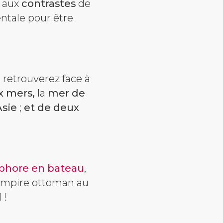
e aux
contrastes
de
entale pour être
 retrouverez face à
ux mers,
la
mer de
Asie
;
et de deux
sphore en bateau
,
l'Empire ottoman au
 !