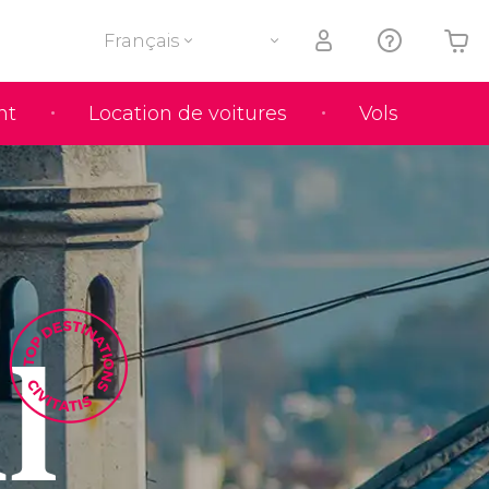
Français
nt
Location de voitures
Vols
Votre panier est vide
l