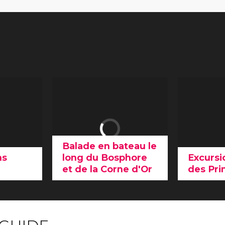
Balade en bateau le
ns
long du Bosphore
Excursi
et de la Corne d'Or
des Pri
Faire une balade en
Lors de c
xtérieure
bateau le long du
aux Îles d
Bosphore est un
Kınalıada
naissez-
incontournable d'Istanbul.
découvrez