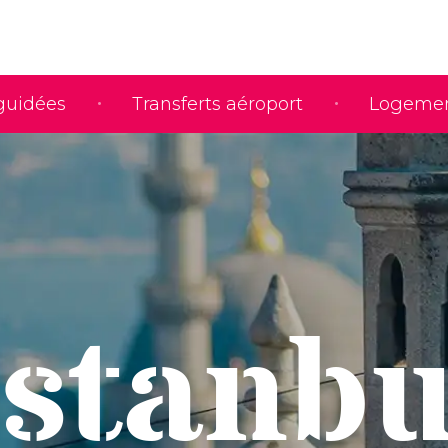
 guidées
Transferts aéroport
Logeme
Istanbu