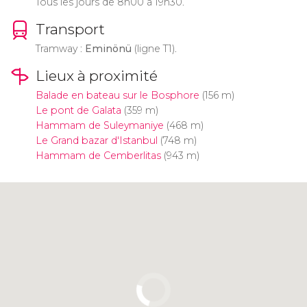
Tous les jours de 8h00 à 19h30.
Transport
Tramway :
Eminönü
(ligne T1).
Lieux à proximité
Balade en bateau sur le Bosphore
(156 m)
Le pont de Galata
(359 m)
Hammam de Suleymaniye
(468 m)
Le Grand bazar d'Istanbul
(748 m)
Hammam de Cemberlitas
(943 m)
Cliquez ici pour utiliser la carte