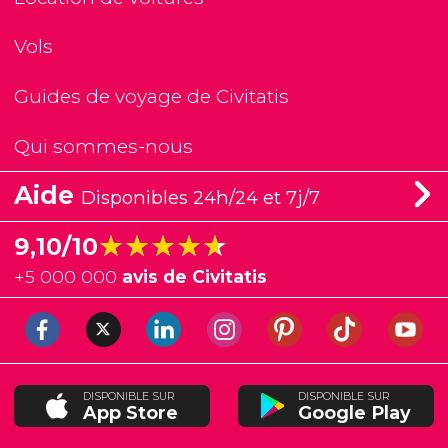
Vols
Guides de voyage de Civitatis
Qui sommes-nous
Aide
Disponibles 24h/24 et 7j/7
★★★★★
★★★★★
9,10/10
+
5 000 000
avis de Civitatis
DISPONIBLE SUR
DISPONIBLE SUR
App Store
Google Play