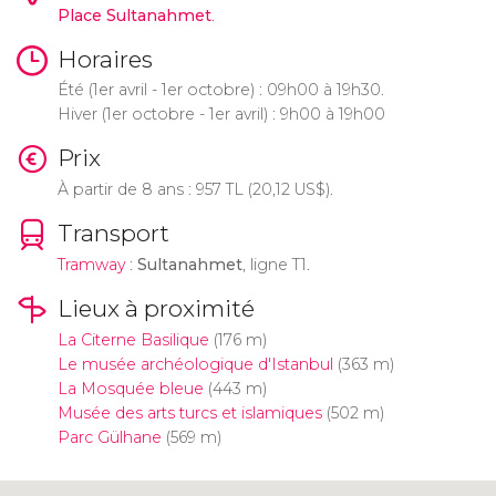
Place Sultanahmet
.
Horaires
Été (1er avril - 1er octobre) : 09h00 à 19h30.
Hiver (1er octobre - 1er avril) : 9h00 à 19h00
Prix
À partir de 8 ans : 957
TL
(20,12
US$
).
Transport
Tramway
:
Sultanahmet
, ligne T1.
Lieux à proximité
La Citerne Basilique
(176 m)
Le musée archéologique d'Istanbul
(363 m)
La Mosquée bleue
(443 m)
Musée des arts turcs et islamiques
(502 m)
Parc Gülhane
(569 m)