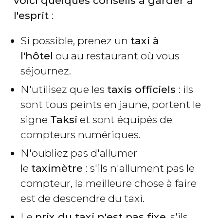
voici quelques conseils à garder à
l'esprit
:
Si possible, prenez un
taxi à
l'hôtel
ou au restaurant où vous
séjournez.
N'utilisez que les
taxis officiels
: ils
sont tous peints en jaune, portent le
signe
Taksi
et sont équipés de
compteurs numériques.
N'oubliez pas d'allumer
le
taximètre
: s'ils n'allument pas le
compteur, la meilleure chose à faire
est de descendre du taxi.
Le
prix du taxi n'est pas fixe
, s'ils