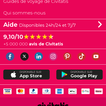
Guides de voyage de Civitatis
Qui sommes-nous
Aide
Disponibles 24h/24 et 7j/7
★★★★★
★★★★★
9,10/10
+
5 000 000
avis de Civitatis
DISPONIBLE SUR
DISPONIBLE SUR
App Store
Google Play