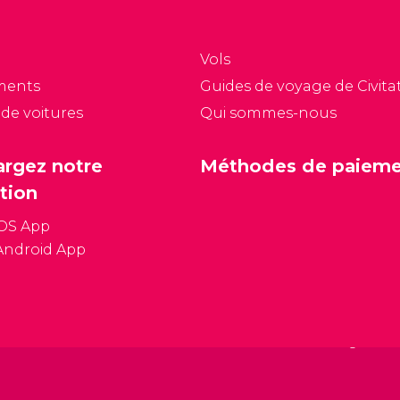
Vols
ments
Guides de voyage de Civitat
 de voitures
Qui sommes-nous
argez notre
Méthodes de paiem
tion
iOS App
Android App
Conditions général