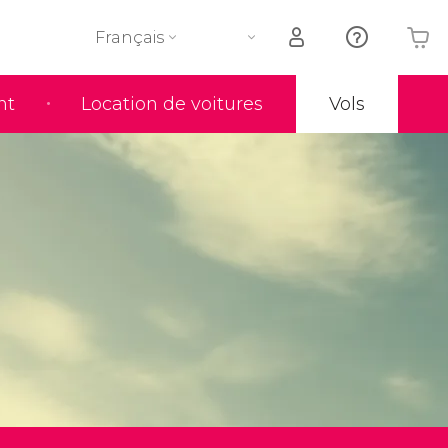
Français
nt
Location de voitures
Vols
Votre panier est vide