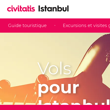
Guide touristique
Excursions et visites
Vols
pour
Istanbu