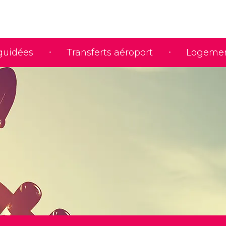
 guidées
Transferts aéroport
Logeme
l